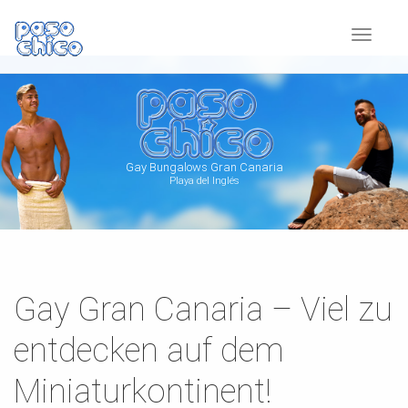
Toggle
navigat
Gay Bungalows Gran Canaria
Playa del Inglés
Gay Gran Canaria – Viel zu
entdecken auf dem
Miniaturkontinent!